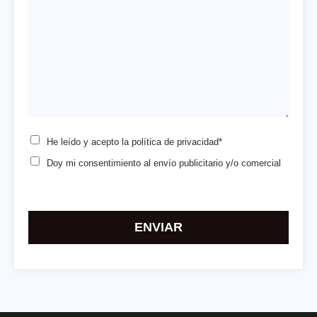
He leído y acepto la
política de privacidad*
Doy mi consentimiento
al envío publicitario y/o comercial
Por
favor,
deja
este
campo
vacío.