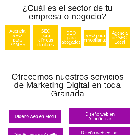
¿Cuál es el sector de tu
empresa o negocio?
Agencia
SEO
SEO
Agencia
SEO
para
SEO para
para
de SEO
para
clínicas
inmobiliarias
abogados
Local
PYMES
dentales
Ofrecemos nuestros servicios
de Marketing Digital en toda
Granada
Diseño web en
Diseño web en Motril
Almuñercar
Diseño web en Las
Diseño web en Armilla