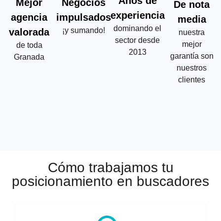
Años de
Mejor
Negocios
De nota
experiencia
agencia
impulsados
media
dominando el
¡y sumando!
valorada
nuestra
sector desde
mejor
de toda
2013
garantía son
Granada
nuestros
clientes
Cómo trabajamos tu
posicionamiento en buscadores