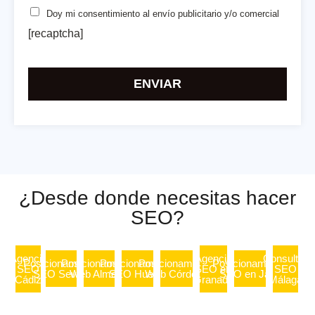
Doy mi consentimiento
al envío publicitario y/o comercial
[recaptcha]
Por
favor,
deja
este
campo
vacío.
¿Desde donde necesitas hacer
SEO?
Agencia
Agencia
Consultor
Posicionamiento
Posicionamiento
Posicionamiento
Posicionamiento
Posicionamiento
SEO
SEO en
SEO
SEO Sevilla
Web Almería
SEO Huelva
Web Córdoba
SEO en Jaén
Cádiz
Granada
Málaga