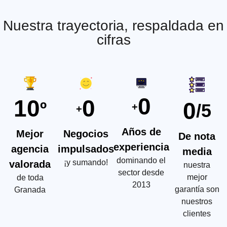
Nuestra trayectoria, respaldada en
cifras
0
10
0
0
º
/5
+
+
Años de
Mejor
Negocios
De nota
experiencia
agencia
impulsados
media
dominando el
¡y sumando!
valorada
nuestra
sector desde
mejor
de toda
2013
garantía son
Granada
nuestros
clientes