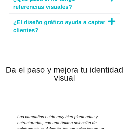
referencias visuales?
¿El diseño gráfico ayuda a captar
clientes?
Da el paso y mejora tu identidad
visual
Las campañas están muy bien planteadas y
El 
estructuradas, con una óptima selección de
nos
palabras clave. Además, los anuncios tienen un
im