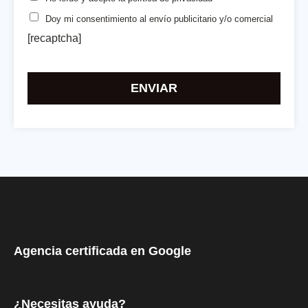
Doy mi consentimiento
al envío publicitario y/o comercial
[recaptcha]
Por
favor,
deja
este
campo
vacío.
Agencia certificada en Google
¿Necesitas ayuda?