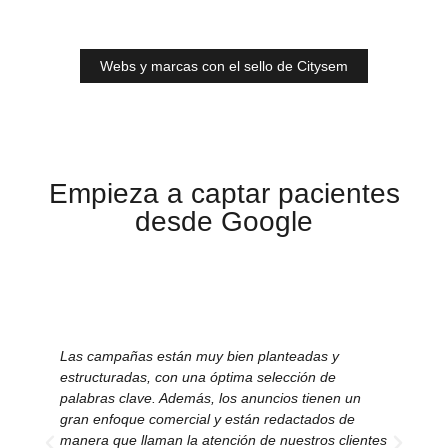
Webs y marcas con el sello de Citysem
Empieza a captar pacientes
desde Google
Las campañas están muy bien planteadas y
El 
estructuradas, con una óptima selección de
nos
palabras clave. Además, los anuncios tienen un
im
gran enfoque comercial y están redactados de
ma
manera que llaman la atención de nuestros clientes
ne