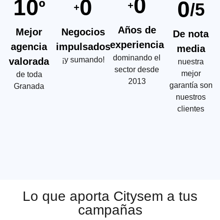
0
10
0
0
º
/5
+
+
Años de
Mejor
Negocios
De nota
experiencia
agencia
impulsados
media
dominando el
¡y sumando!
valorada
nuestra
sector desde
mejor
de toda
2013
garantía son
Granada
nuestros
clientes
Lo que aporta Citysem a tus
campañas