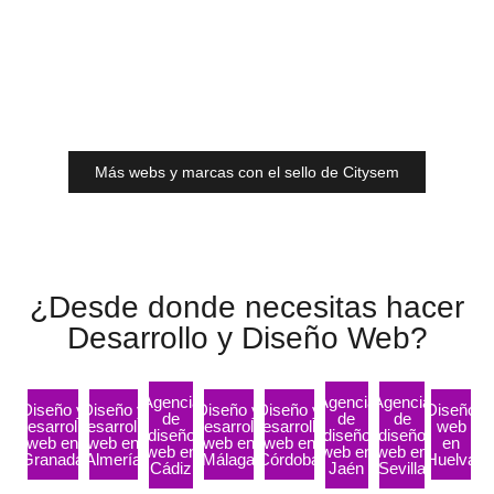
Más webs y marcas con el sello de Citysem
¿Desde donde necesitas hacer
Desarrollo y Diseño Web?
Agencia
Agencia
Agencia
Diseño y
Diseño y
Diseño y
Diseño y
Diseño
de
de
de
Desarrollo
desarrollo
Desarrollo
desarrollo
web
diseño
diseño
diseño
web en
web en
web en
web en
en
web en
web en
web en
Granada
Almería
Málaga
Córdoba
Huelva
Cádiz
Jaén
Sevilla