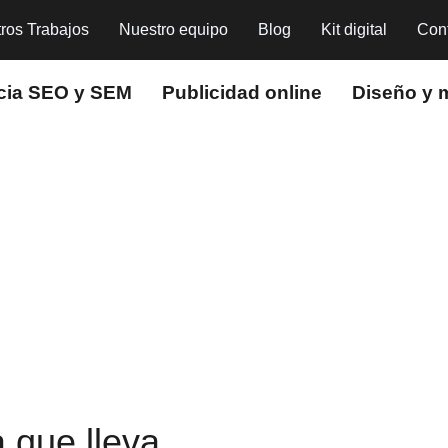
ros Trabajos
Nuestro equipo
Blog
Kit digital
Con
cia SEO y SEM
Publicidad online
Diseño y 
 que lleva