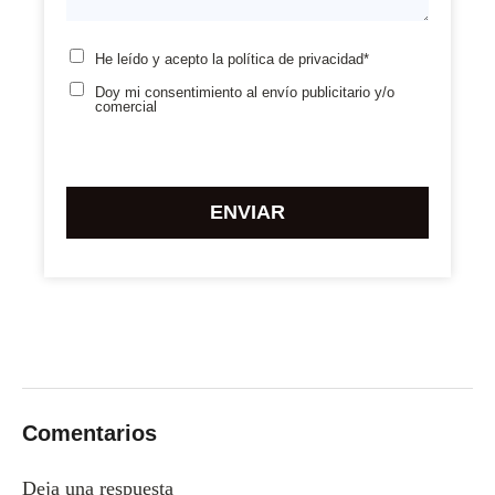
He leído y acepto la
política de privacidad*
Doy mi consentimiento
al envío publicitario y/o
comercial
Por
favor,
deja
este
campo
vacío.
Comentarios
Deja una respuesta