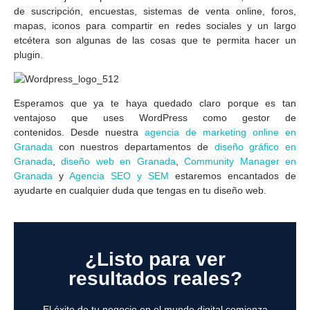
de suscripción, encuestas, sistemas de venta online, foros,
mapas, iconos para compartir en redes sociales y un largo
etcétera son algunas de las cosas que te permita hacer un
plugin.
Esperamos que ya te haya quedado claro porque es tan
ventajoso que uses WordPress como gestor de
contenidos. Desde nuestra
agencia de marketing online en
Granada
con nuestros departamentos de
diseño gráfico en
Granada
,
diseño web en Granada
,
Community Manager en
Granada
y
Agencia SEO y SEM
estaremos encantados de
ayudarte en cualquier duda que tengas en tu diseño web.
¿Listo para ver
resultados reales?
El éxito de tu negocio en el mundo digital comienza