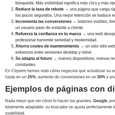
búsqueda. Más visibilidad significa más clics y más o
Reduce la tasa de rebote
→ una página que carga rápi
los pocos segundos. Una mejor retención se traduce e
Incrementa las conversiones
→ botones visibles, for
un usuario pase de visitante a cliente.
Refuerza la confianza en tu marca
→ una web desaju
profesional transmite seriedad y modernidad.
Ahorra costes de mantenimiento
→ un solo sitio web
esfuerzos entre versiones desktop y móvil.
Se adapta al futuro
→ nuevos dispositivos, nuevas res
constantes.
En Citysem hemos visto cómo negocios que actualizan su web
hasta en un
25%
, aumento de conversiones en un
30%
y una
Ejemplos de páginas con d
Nada mejor que ver cómo lo hacen los grandes.
Google
, po
totalmente adaptable: su buscador se ajusta perfectamente ta
usabilidad.