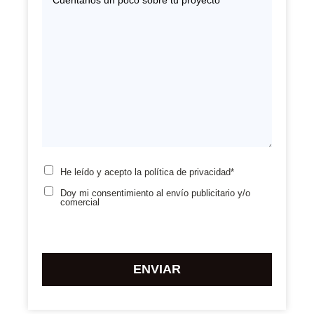
He leído y acepto la
política de privacidad*
Doy mi consentimiento
al envío publicitario y/o
comercial
Por
favor,
deja
este
campo
vacío.