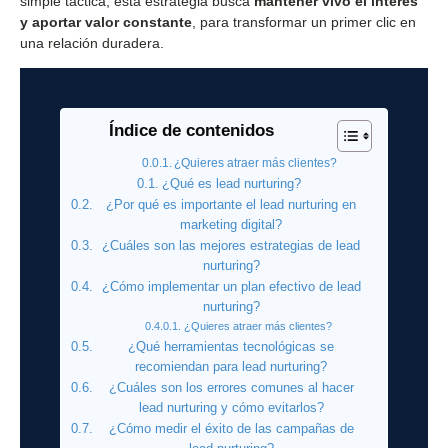
simple táctica, esta estrategia busca
mantener vivo el interés
y aportar valor constante
, para transformar un primer clic en
una relación duradera.
Índice de contenidos
¿Quieres atraer más clientes?
¿Qué es lead nurturing?
¿Por qué es importante el lead nurturing en
marketing digital?
¿Cuáles son las mejores estrategias de lead
nurturing?
¿Cómo implementar un plan efectivo de lead
nurturing?
¿Quieres atraer más clientes?
¿Qué herramientas tecnológicas se
recomiendan para lead nurturing?
¿Cuáles son los errores comunes al hacer
lead nurturing y cómo evitarlos?
¿Cómo medir el éxito de las campañas de