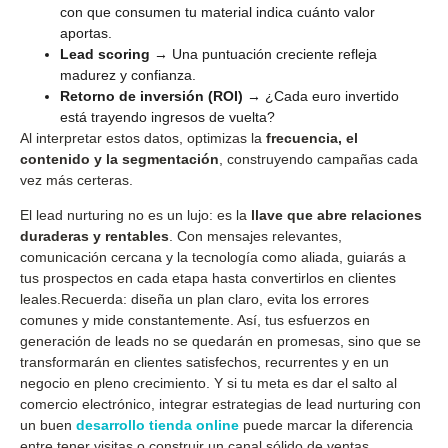
con que consumen tu material indica cuánto valor
aportas.
Lead scoring
→ Una puntuación creciente refleja
madurez y confianza.
Retorno de inversión (ROI)
→ ¿Cada euro invertido
está trayendo ingresos de vuelta?
Al interpretar estos datos, optimizas la
frecuencia, el
contenido y la segmentación
, construyendo campañas cada
vez más certeras.
El lead nurturing no es un lujo: es la
llave que abre relaciones
duraderas y rentables
. Con mensajes relevantes,
comunicación cercana y la tecnología como aliada, guiarás a
tus prospectos en cada etapa hasta convertirlos en clientes
leales.Recuerda: diseña un plan claro, evita los errores
comunes y mide constantemente. Así, tus esfuerzos en
generación de leads no se quedarán en promesas, sino que se
transformarán en clientes satisfechos, recurrentes y en un
negocio en pleno crecimiento. Y si tu meta es dar el salto al
comercio electrónico, integrar estrategias de lead nurturing con
un buen
desarrollo tienda online
puede marcar la diferencia
entre tener visitas o construir un canal sólido de ventas