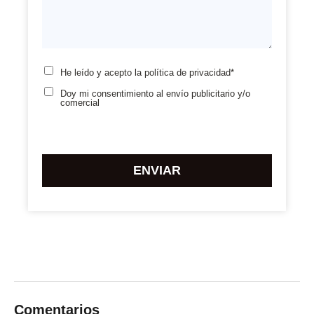
He leído y acepto la
política de privacidad*
Doy mi consentimiento
al envío publicitario y/o
comercial
Por
favor,
deja
este
campo
vacío.
Comentarios