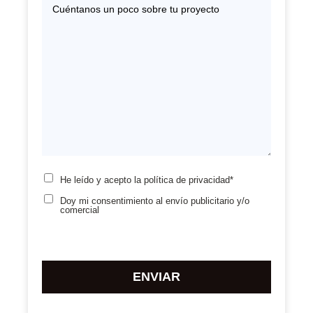
He leído y acepto la
política de privacidad*
Doy mi consentimiento
al envío publicitario y/o
comercial
Por
favor,
deja
este
campo
vacío.