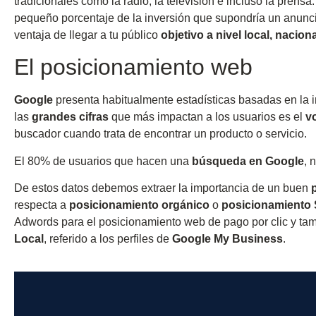
tradicionales como la radio, la televisión e incluso la prens
pequeño porcentaje de la inversión que supondría un anuncio
ventaja de llegar a tu público
objetivo a nivel local, nacion
El posicionamiento web
Google
presenta habitualmente estadísticas basadas en la
las
grandes cifras
que más impactan a los usuarios es el
v
buscador cuando trata de encontrar un producto o servicio.
El 80% de usuarios que hacen una
búsqueda en Google
, 
De estos datos debemos extraer la importancia de un buen
respecta a
posicionamiento orgánico
o
posicionamiento
Adwords para el posicionamiento web de pago por clic y tam
Local
, referido a los perfiles de
Google My Business
.