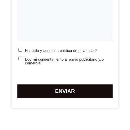
He leído y acepto la
política de privacidad*
Doy mi consentimiento
al envío publicitario y/o
comercial
Por
favor,
deja
este
campo
vacío.