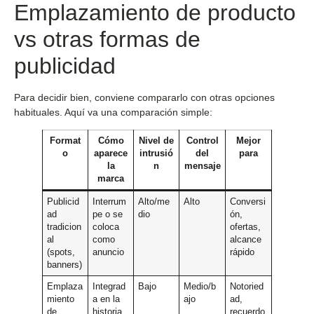
Emplazamiento de producto
vs otras formas de
publicidad
Para decidir bien, conviene compararlo con otras opciones
habituales. Aquí va una comparación simple:
Format
Cómo
Nivel de
Control
Mejor
o
aparece
intrusió
del
para
la
n
mensaje
marca
Publicid
Interrum
Alto/me
Alto
Conversi
ad
pe o se
dio
ón,
tradicion
coloca
ofertas,
al
como
alcance
(spots,
anuncio
rápido
banners)
Emplaza
Integrad
Bajo
Medio/b
Notoried
miento
a en la
ajo
ad,
de
historia
recuerdo