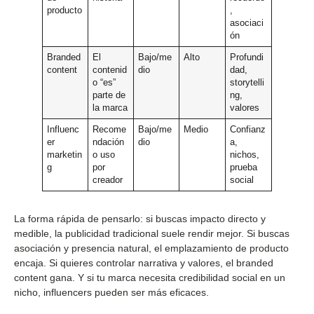
producto
,
asociaci
ón
Branded
El
Bajo/me
Alto
Profundi
content
contenid
dio
dad,
o “es”
storytelli
parte de
ng,
la marca
valores
Influenc
Recome
Bajo/me
Medio
Confianz
er
ndación
dio
a,
marketin
o uso
nichos,
g
por
prueba
creador
social
La forma rápida de pensarlo: si buscas impacto directo y
medible, la publicidad tradicional suele rendir mejor. Si buscas
asociación y presencia natural, el emplazamiento de producto
encaja. Si quieres controlar narrativa y valores, el branded
content gana. Y si tu marca necesita credibilidad social en un
nicho, influencers pueden ser más eficaces.