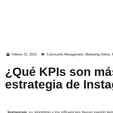
Febrero 22, 2019
Community Management
,
Marketing Online
,
¿Qué KPIs son más
estrategia de Inst
Instagram
, su algoritmo y los influencers llevan siendo 