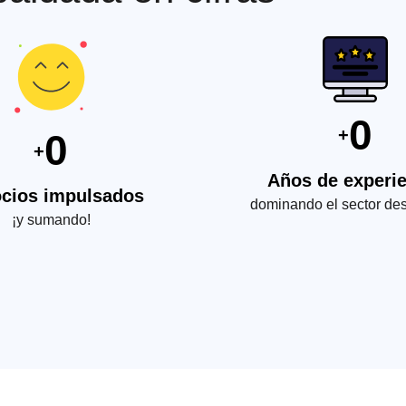
0
+
0
+
Años de experi
cios impulsados
dominando el sector de
¡y sumando!