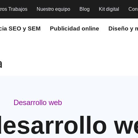
ros Trabajos
Nuestro equipo
Blog
Kit digital
Con
cia SEO y SEM
Publicidad online
Diseño y 
a
Desarrollo web
desarrollo w