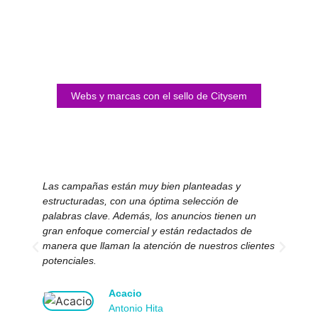
Webs y marcas con el sello de Citysem
Las campañas están muy bien planteadas y
El 
estructuradas, con una óptima selección de
nos
palabras clave. Además, los anuncios tienen un
im
gran enfoque comercial y están redactados de
ma
manera que llaman la atención de nuestros clientes
ne
potenciales.
Acacio
Antonio Hita