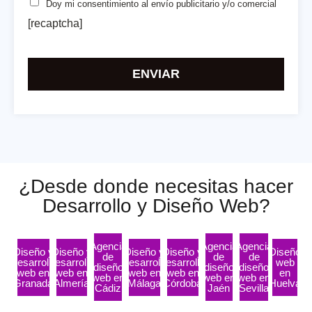
Doy mi consentimiento
al envío publicitario y/o comercial
[recaptcha]
Por
favor,
deja
este
campo
vacío.
¿Desde donde necesitas hacer
Desarrollo y Diseño Web?
Agencia
Agencia
Agencia
Diseño y
Diseño y
Diseño y
Diseño y
Diseño
de
de
de
Desarrollo
desarrollo
Desarrollo
desarrollo
web
diseño
diseño
diseño
web en
web en
web en
web en
en
web en
web en
web en
Granada
Almería
Málaga
Córdoba
Huelva
Cádiz
Jaén
Sevilla