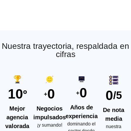
Nuestra trayectoria, respaldada en
cifras
0
10
0
0
º
/5
+
+
Años de
Mejor
Negocios
De nota
experiencia
agencia
impulsados
media
dominando el
¡y sumando!
valorada
nuestra
sector desde